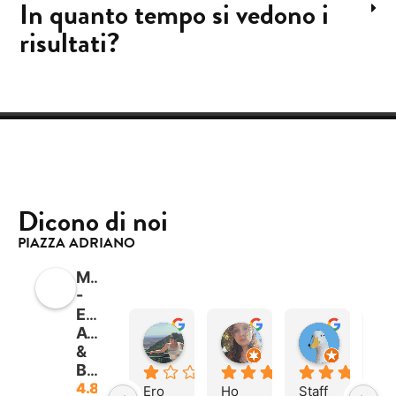
In quanto tempo si vedono i
risultati?
Dicono di noi
PIAZZA ADRIANO
Mimicao
-
Estetica
Avanzata
Nina N
Mariaconcetta B.
PAPERA
&
17:31 16 Mar 26
20:43 30 Dec 25
08:14 14 
Benessere
4.8
Ero 
Ho 
Staff 
So