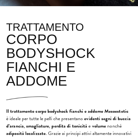
TRATTAMENTO
CORPO
BODYSHOCK
FIANCHI E
ADDOME
Il trattamento corpo bodyshock fianchi e addome Mesoestetic
è ideale per tutte le pelli che presentano
evidenti segni di buccia
d’arancia
,
smagliature
,
perdita di tonicità
e
volume
nonché
adiposità localizzate
. Grazie ai principi attivi altamente innovativi