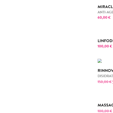
MIRACL
ANTI-AG
60,00
€
LINFOD
100,00
€
RINNOV
DISIDRA
150,00
€
MASSAG
100,00
€