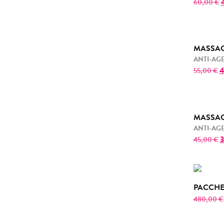
60,00
€
MASSAG
ANTI-AG
55,00
€
MASSAG
ANTI-AG
45,00
€
PACCHE
480,00
€