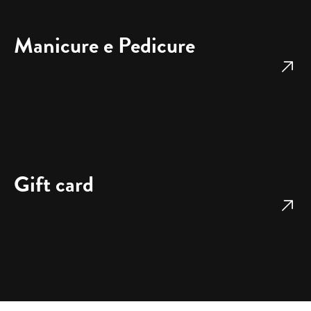
La 
consi
Manicure e Pedicure
glio 
di 
cuore
!
Gift card