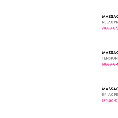
MASSAG
RELAX 
70,00
€
MASSAG
TENSION
50,00
€
MASSAG
RELAX 
180,00
€