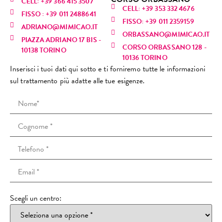
CELL: +39 366 415 3507
a, ma 
torne
sen
CELL: +39 353 332 4676
stica! 
zione
infor
FISSO : +39 011 2488641
purtr
rò 
vo 
FISSO: +39 011 2359159
È una 
, mi 
mazio
ADRIANO@MIMICAO.IT
oppo 
sicur
sul
ORBASSANO@MIMICAO.IT
profe
ha 
ni 
PIAZZA ADRIANO 17 BIS -
l’espe
amen
nu
CORSO ORBASSANO 128 -
ssioni
fatto 
anch
10138 TORINO
rienz
te. 
e! L
10136 TORINO
sta 
rilass
e su 
a è 
Consi
ra
Inserisci i tuoi dati qui sotto e ti forniremo tutte le informazioni
bravi
are.
altri 
stata 
gliato
za 
sul trattamento più adatte alle tue esigenze.
ssima
Mi 
tratta
comp
!
(co
: si 
sono 
menti 
letam
cap
vede 
trovat
viso e 
ente 
i ri
subit
a 
spieg
diver
scu
o che 
strab
azioni 
sa. Il 
non
ama il 
ene e 
che 
tratta
ric
suo 
ho 
io ho 
ment
o il 
lavor
preno
chies
o è 
tuo
o e 
tato 
to.Mi 
stato 
no
mette 
altre 
ha 
Scegli un centro:
molto 
) è 
passi
sedut
segui
dolor
sta
one 
e.
to la 
oso e 
mol