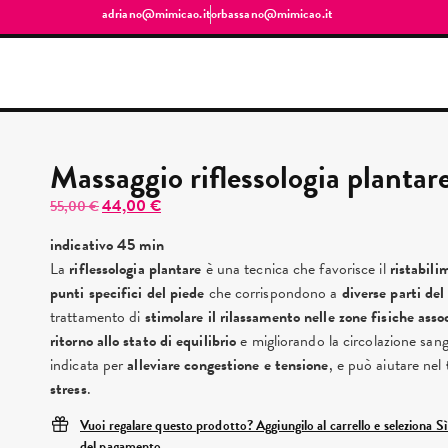
adriano@mimicao.it
orbassano@mimicao.it
Massaggio riflessologia plantar
44,00
€
55,00
€
indicativo 45 min
La
riflessologia plantare
è una tecnica che favorisce il
ristabili
punti specifici del piede
che corrispondono a
diverse parti del
trattamento di
stimolare il rilassamento nelle zone fisiche asso
ritorno allo stato di equilibrio
e migliorando la circolazione sang
indicata per
alleviare congestione e tensione
, e può aiutare nel
stress
.
Vuoi regalare questo prodotto? Aggiungilo al carrello e seleziona S
del pagamento.