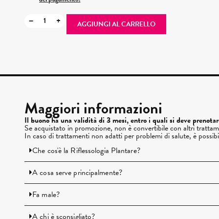
−
+
AGGIUNGI AL CARRELLO
Maggiori informazioni
Il buono ha una validità di 3 mesi, entro i quali si deve prenota
Se acquistato in promozione, non è convertibile con altri trattam
In caso di trattamenti non adatti per problemi di salute, è possib
Che cos'è la Riflessologia Plantare?
A cosa serve principalmente?
Fa male?
A chi è sconsigliato?