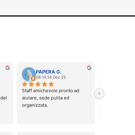
PAPERA G.
Carola 
08:14 14 Dec 25
12:52 06
Staff amichevole pronto ad 
Sono stata stama
del 
aiutare, sede pulita ed 
massaggio pre
organizzata.
hanno regalato 
Che dire? È sta
te.
super rilassant
da lì che mi sen
nuvole! La raga