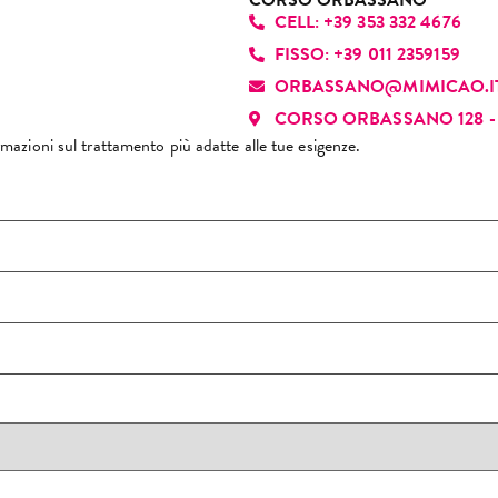
CORSO ORBASSANO
CELL: +39 353 332 4676
sona che ci sa fare e che 
nde ogni appuntamento 
FISSO: +39 011 2359159
esperienza piacevole. La 
ORBASSANO@MIMICAO.I
siglio di cuore!
CORSO ORBASSANO 128 - 
formazioni sul trattamento più adatte alle tue esigenze.