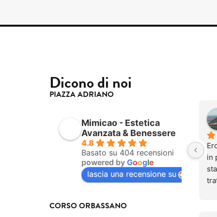
Dicono di noi
PIAZZA ADRIANO
Mimicao - Estetica
Avanzata & Benessere
4.8
Ero
Basato su 404 recensioni
in 
powered by
G
o
o
g
l
e
sta
lascia una recensione su
tra
be
do
CORSO ORBASSANO
Og