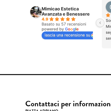
pur
Mimicao Estetica
com
Avanzata e Benessere
tra
4.9
So
dol
Basato su 57 recensioni
Mim
powered by
G
o
o
g
l
e
se
seg
lascia una recensione su
ino
se
dol
una
men
si 
tra
lav
mai
que
Qu
ung
so
sen
par
pr
Pu
cap
sen
sub
pia
Contattaci per informazion
gen
pro