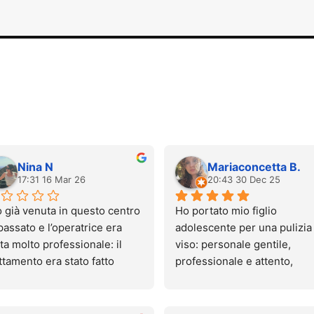
Nina N
Mariaconcetta B.
17:31 16 Mar 26
20:43 30 Dec 25
 già venuta in questo centro 
Ho portato mio figlio 
passato e l’operatrice era 
adolescente per una pulizia 
ta molto professionale: il 
viso: personale gentile, 
ttamento era stato fatto 
professionale e attento, 
nissimo e quasi senza 
ambiente pulito e accoglien
lore.
Esperienza molto positiva, 
gi sono tornata, ma 
tornerò sicuramente. 