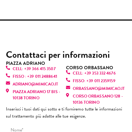
benis
pulito 
sim
o 
prem
semp
simo 
e 
sup
segui
aman.
re 
e 
accog
ril
to 
Profe
gentil
quasi 
liente
ant
Camil
ssion
i e 
senza 
.
e 
la. Lei 
alità, 
dispo
dolor
Esper
son
è 
gentil
nibili. 
e.
ienza 
usc
semp
ezza 
Mi 
Contattaci per informazioni
Oggi 
molto 
da l
licem
pulizi
hann
sono 
positi
che
ente 
a alla 
o 
PIAZZA ADRIANO
tornat
va, 
mi 
CORSO ORBASSANO
fanta
perfe
dato 
CELL: +39 366 415 3507
a, ma 
torne
sen
CELL: +39 353 332 4676
stica! 
zione
infor
FISSO : +39 011 2488641
purtr
rò 
vo 
FISSO: +39 011 2359159
È una 
, mi 
mazio
ADRIANO@MIMICAO.IT
oppo 
sicur
sul
ORBASSANO@MIMICAO.IT
profe
ha 
ni 
PIAZZA ADRIANO 17 BIS -
l’espe
amen
nu
CORSO ORBASSANO 128 -
ssioni
fatto 
anch
10138 TORINO
rienz
te. 
e! L
10136 TORINO
sta 
rilass
e su 
a è 
Consi
ra
Inserisci i tuoi dati qui sotto e ti forniremo tutte le informazioni
bravi
are.
altri 
stata 
gliato
za 
sul trattamento più adatte alle tue esigenze.
ssima
Mi 
tratta
comp
!
(co
: si 
sono 
menti 
letam
cap
vede 
trovat
viso e 