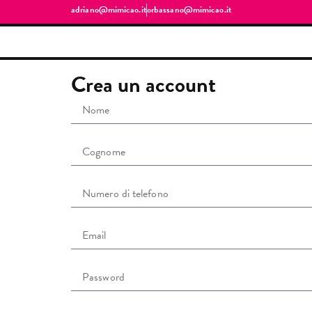
adriano@mimicao.it
orbassano@mimicao.it
Crea un account