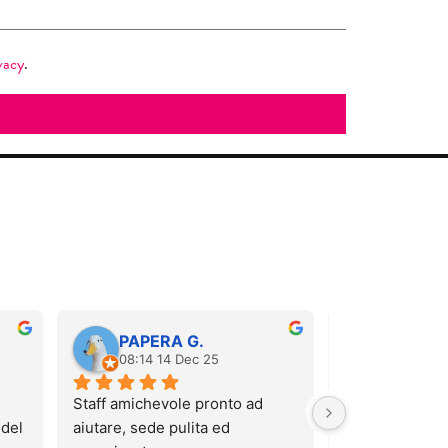
vacy
.
PAPERA G.
Carola 
08:14 14 Dec 25
12:52 06
Staff amichevole pronto ad 
Sono stata stama
del 
aiutare, sede pulita ed 
massaggio pre