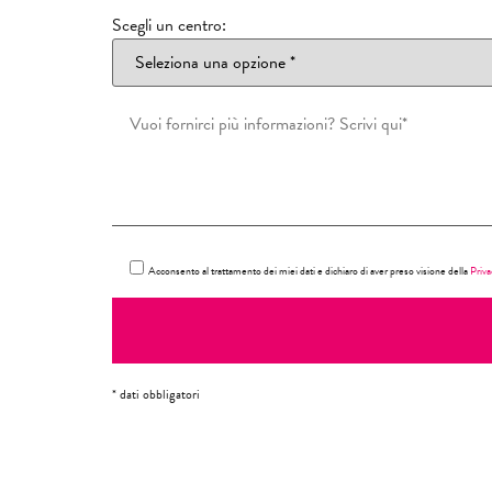
Scegli un centro:
Acconsento al trattamento dei miei dati e dichiaro di aver preso visione della
Priva
* dati obbligatori