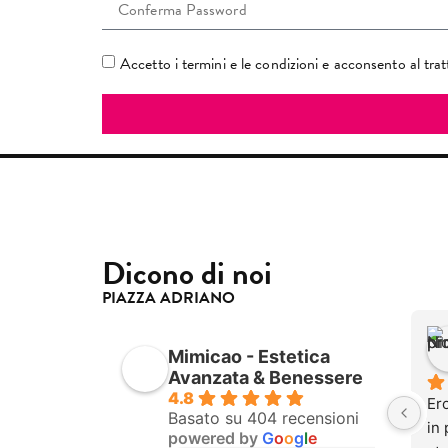
Accetto i termini e le condizioni e acconsento al tra
Dicono di noi
PIAZZA ADRIANO
Mimicao - Estetica
Avanzata & Benessere
4.8
Ero
Basato su 404 recensioni
in 
powered by
G
o
o
g
l
e