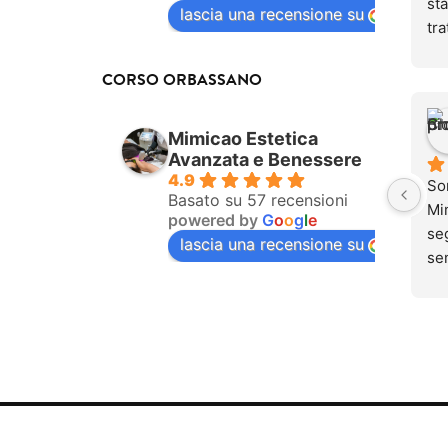
sta
lascia una recensione su
tra
be
do
CORSO ORBASSANO
Og
pur
Mimicao Estetica
com
Avanzata e Benessere
tra
4.9
So
dol
Basato su 57 recensioni
Mim
powered by
G
o
o
g
l
e
se
seg
lascia una recensione su
ino
se
dol
una
men
si 
tra
lav
mai
que
Qu
ung
so
sen
par
pr
Pu