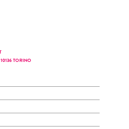
Antonella.
T
10136 TORINO