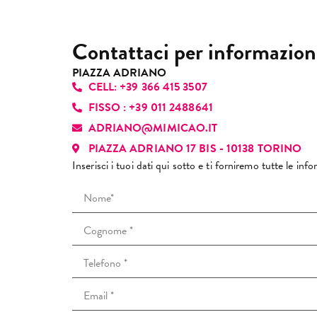
cap
sen
sub
pia
Contattaci per informazion
gen
pro
PIAZZA ADRIANO
CELL: +39 366 415 3507
per
re
FISSO : +39 011 2488641
un’
ADRIANO@MIMICAO.IT
con
PIAZZA ADRIANO 17 BIS - 10138 TORINO
Inserisci i tuoi dati qui sotto e ti forniremo tutte le in