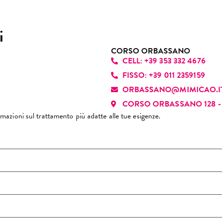
acità di instaurare fin da 
to di consigliarlo.
ito un rapporto autentico e 
cevole, grazie alla sua 
i
tilezza, disponibilità e 
fessionalità. È davvero una 
CORSO ORBASSANO
CELL: +39 353 332 4676
sona che ci sa fare e che 
nde ogni appuntamento 
FISSO: +39 011 2359159
esperienza piacevole. La 
ORBASSANO@MIMICAO.I
siglio di cuore!
CORSO ORBASSANO 128 - 
formazioni sul trattamento più adatte alle tue esigenze.