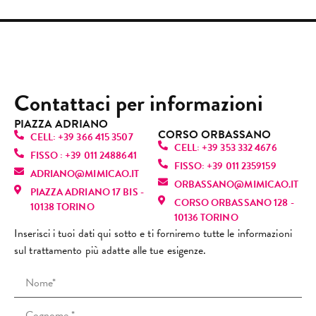
e 
accog
ril
to 
Profe
gentil
quasi 
liente
ant
Camil
ssion
i e 
senza 
.
e 
la. Lei 
alità, 
dispo
dolor
Esper
son
è 
gentil
nibili. 
e.
ienza 
usc
semp
ezza 
Mi 
Contattaci per informazioni
Oggi 
molto 
da l
licem
pulizi
hann
sono 
positi
che
ente 
a alla 
o 
PIAZZA ADRIANO
tornat
va, 
mi 
CORSO ORBASSANO
fanta
perfe
dato 
CELL: +39 366 415 3507
a, ma 
torne
sen
CELL: +39 353 332 4676
stica! 
zione
infor
FISSO : +39 011 2488641
purtr
rò 
vo 
FISSO: +39 011 2359159
È una 
, mi 
mazio
ADRIANO@MIMICAO.IT
oppo 
sicur
sul
ORBASSANO@MIMICAO.IT
profe
ha 
ni 
PIAZZA ADRIANO 17 BIS -
l’espe
amen
nu
CORSO ORBASSANO 128 -
ssioni
fatto 
anch
10138 TORINO
rienz
te. 
e! L
10136 TORINO
sta 
rilass
e su 
a è 
Consi
ra
Inserisci i tuoi dati qui sotto e ti forniremo tutte le informazioni
bravi
are.
altri 
stata 
gliato
za 
sul trattamento più adatte alle tue esigenze.
ssima
Mi 
tratta
comp
!
(co
: si 
sono 
menti 
letam
cap
vede 
trovat
viso e 
ente 
i ri
subit
a 
spieg
diver
scu