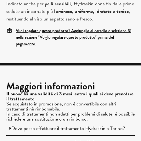
Indicato anche per
pelli sensibili
, Hydraskin dona fin dalle prime
sedute un incarnato più
luminoso, uniforme, idratato e tonico
,
restituendo al viso un aspetto sano e fresco.
Vuoi regalare questo prodotto? Aggiungilo al carrello e seleziona Sì
nella sezione "Voglio regalare questo prodotto" prima del
pagamento.
Maggiori informazioni
Il buono ha una validità di 3 mesi, entro i quali si deve prenotare
il trattamento
.
Se acquistato in promozione, non è convertibile con altri
trattamenti né rimborsabile.
In caso di trattamenti non adatti per problemi di salute, è possibile
richiedere una sostituzione o un rimborso.
Dove posso effettuare il trattamento Hydraskin a Torino?