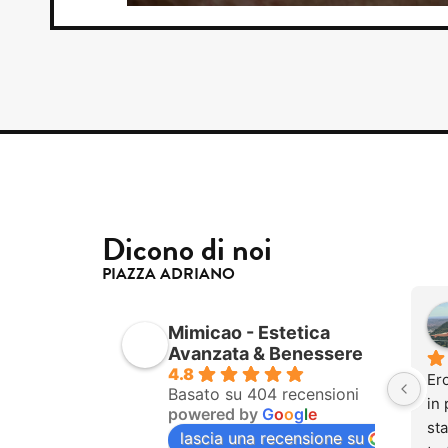
Dicono di noi
PIAZZA ADRIANO
Mimicao - Estetica
Avanzata & Benessere
4.8
Ero
Basato su 404 recensioni
in 
powered by
G
o
o
g
l
e
sta
lascia una recensione su