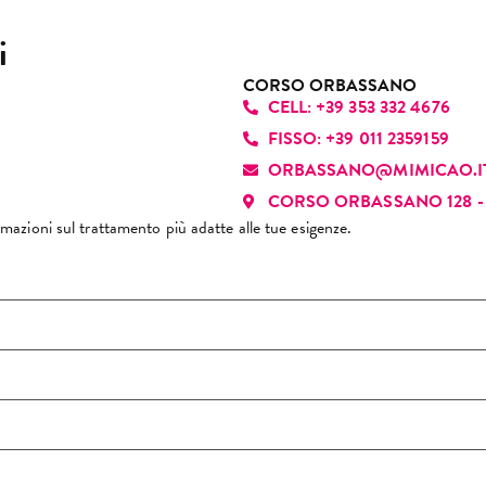
ito un rapporto autentico e 
cevole, grazie alla sua 
i
tilezza, disponibilità e 
fessionalità. È davvero una 
CORSO ORBASSANO
CELL: +39 353 332 4676
sona che ci sa fare e che 
nde ogni appuntamento 
FISSO: +39 011 2359159
esperienza piacevole. La 
ORBASSANO@MIMICAO.I
siglio di cuore!
CORSO ORBASSANO 128 - 
formazioni sul trattamento più adatte alle tue esigenze.