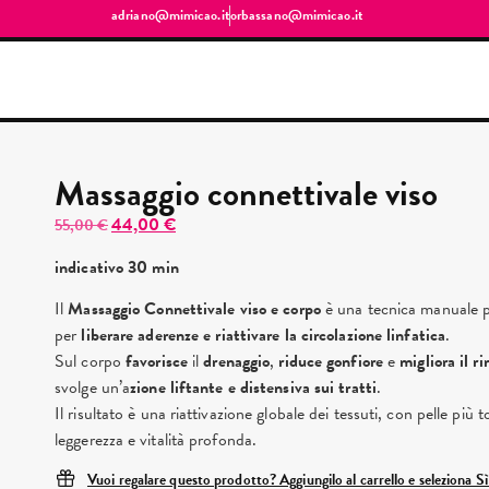
adriano@mimicao.it
orbassano@mimicao.it
Massaggio connettivale viso
44,00
€
55,00
€
indicativo 30 min
Il
Massaggio Connettivale viso e corpo
è una tecnica manuale pr
per
liberare aderenze e riattivare la circolazione linfatica
.
Sul corpo
favorisce
il
drenaggio
,
riduce
gonfiore
e
migliora il r
svolge un’a
zione liftante e distensiva sui tratti
.
Il risultato è una riattivazione globale dei tessuti, con pelle più 
leggerezza e vitalità profonda.
Vuoi regalare questo prodotto? Aggiungilo al carrello e seleziona S