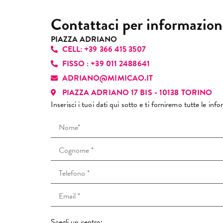
sub
pia
Contattaci per informazion
gen
pro
PIAZZA ADRIANO
CELL: +39 366 415 3507
per
re
FISSO : +39 011 2488641
un’
ADRIANO@MIMICAO.IT
con
PIAZZA ADRIANO 17 BIS - 10138 TORINO
Inserisci i tuoi dati qui sotto e ti forniremo tutte le in
Scegli un centro: