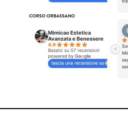
tra
be
do
CORSO ORBASSANO
Og
pur
Mimicao Estetica
com
Avanzata e Benessere
tra
4.9
So
dol
Basato su 57 recensioni
Mim
powered by
G
o
o
g
l
e
se
seg
lascia una recensione su
ino
se
dol
una
men
si 
tra
lav
mai
que
Qu
ung
so
sen
par
pr
Pu
cap
sen