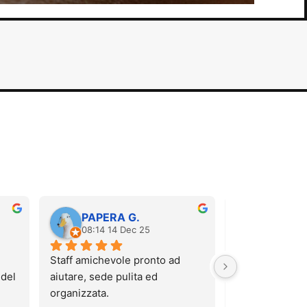
PAPERA G.
Carola 
08:14 14 Dec 25
12:52 06
Staff amichevole pronto ad 
Sono stata stama
del 
aiutare, sede pulita ed 
massaggio pre
organizzata.
hanno regalato 