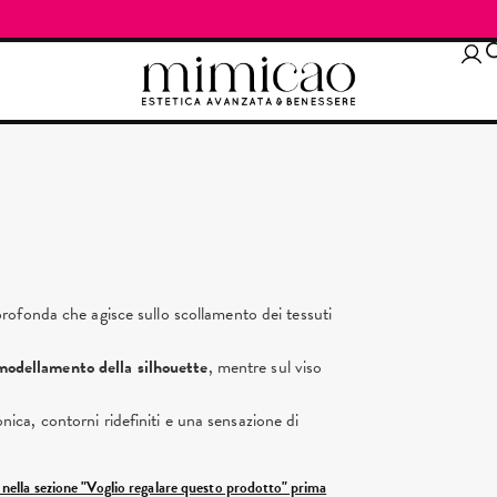
ofonda che agisce sullo scollamento dei tessuti
imodellamento della silhouette
, mentre sul viso
tonica, contorni ridefiniti e una sensazione di
ì nella sezione "Voglio regalare questo prodotto" prima