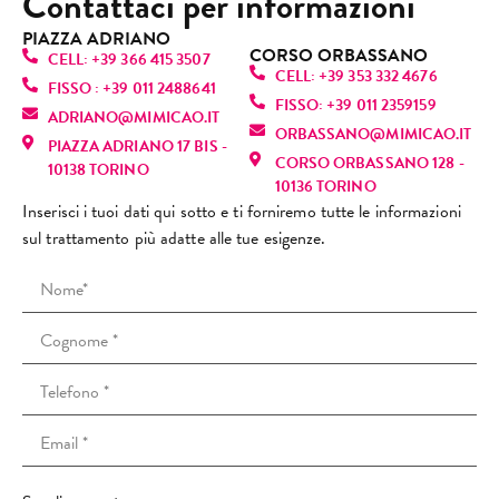
Contattaci per informazioni
licem
pulizi
hann
sono 
positi
che
ente 
a alla 
o 
PIAZZA ADRIANO
tornat
va, 
mi 
CORSO ORBASSANO
fanta
perfe
dato 
CELL: +39 366 415 3507
a, ma 
torne
sen
CELL: +39 353 332 4676
stica! 
zione
infor
FISSO : +39 011 2488641
purtr
rò 
vo 
FISSO: +39 011 2359159
È una 
, mi 
mazio
ADRIANO@MIMICAO.IT
oppo 
sicur
sul
ORBASSANO@MIMICAO.IT
profe
ha 
ni 
PIAZZA ADRIANO 17 BIS -
l’espe
amen
nu
CORSO ORBASSANO 128 -
ssioni
fatto 
anch
10138 TORINO
rienz
te. 
e! L
10136 TORINO
sta 
rilass
e su 
a è 
Consi
ra
Inserisci i tuoi dati qui sotto e ti forniremo tutte le informazioni
bravi
are.
altri 
stata 
gliato
za 
sul trattamento più adatte alle tue esigenze.
ssima
Mi 
tratta
comp
!
(co
: si 
sono 
menti 
letam
cap
vede 
trovat
viso e 
ente 
i ri
subit
a 
spieg
diver
scu
o che 
strab
azioni 
sa. Il 
non
ama il 
ene e 
che 
tratta
ric
suo 
ho 
io ho 
ment
o il 
lavor
preno
chies
o è 
tuo
o e 
tato 
to.Mi 
stato 
no
mette 
altre 
ha 