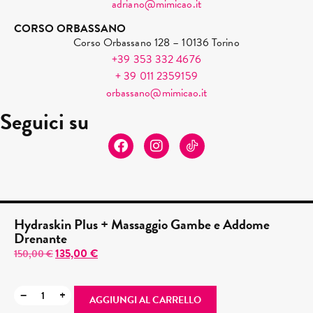
adriano@mimicao.it
CORSO ORBASSANO
Corso Orbassano 128 – 10136 Torino
+39 353 332 4676
+ 39 011 2359159
orbassano@mimicao.it
Seguici su
Hydraskin Plus + Massaggio Gambe e Addome
Drenante
135,00
€
150,00
€
Mimì srl – P.IVA: 12627280014 – Sede legale: C.so Mortara
22, 10149 Torino –
Privacy
e
Cookie policy
−
+
AGGIUNGI AL CARRELLO
Copyright All Rights Reserved © 2026 – Powered by