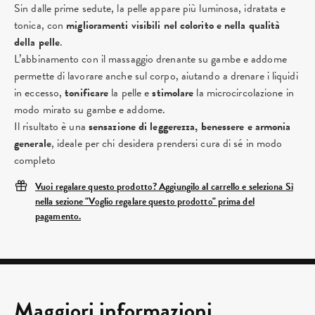
Sin dalle prime sedute, la pelle appare più luminosa, idratata e
tonica, con
miglioramenti visibili nel colorito e nella qualità
della pelle
.
L’abbinamento con il massaggio drenante su gambe e addome
permette di lavorare anche sul corpo, aiutando a drenare i liquidi
in eccesso,
tonificare
la pelle e
stimolare
la microcircolazione in
modo mirato su gambe e addome.
Il risultato è una
sensazione di leggerezza, benessere e armonia
generale
, ideale per chi desidera prendersi cura di sé in modo
completo
Vuoi regalare questo prodotto? Aggiungilo al carrello e seleziona Sì
nella sezione "Voglio regalare questo prodotto" prima del
pagamento.
Maggiori informazioni