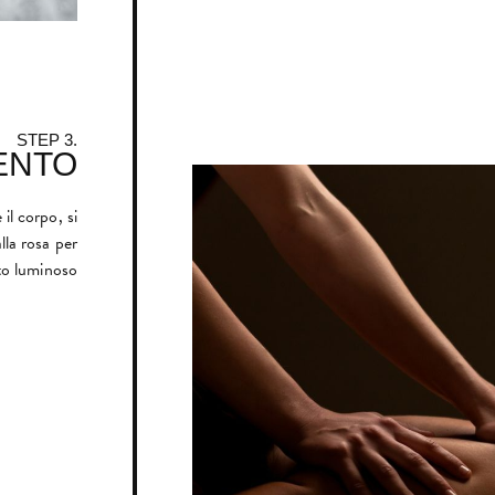
STEP 3.
ENTO
il corpo, si
lla rosa per
tto luminoso