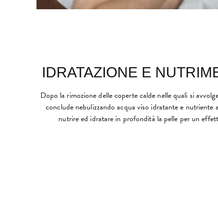
IDRATAZIONE E NUTRIM
Dopo la rimozione delle coperte calde nelle quali si avvolge 
conclude nebulizzando acqua viso idratante e nutriente a
nutrire ed idratare in profondità la pelle per un effe