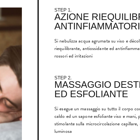
STEP 1.
AZIONE RIEQUILI
ANTINFIAMMATOR
Si nebulizza acqua agrumata su viso e dècoll
riequilibrante, antiossidante ed antinfiamma
rossori ed irritazioni
STEP 2.
MASSAGGIO DES
ED ESFOLIANTE
Si esegue un massaggio su tutto il corpo co
caldo ed un sapone esfoliante viso e mani, 
stimolante sulla microcircolazione capillare, c
luminosa