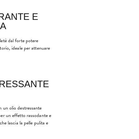
BRANTE E
IA
etè dal forte potere
torio, ideale per attenuare
TRESSANTE
n un olio destressante
per un effetto rassodante e
he lascia la pelle pulita e