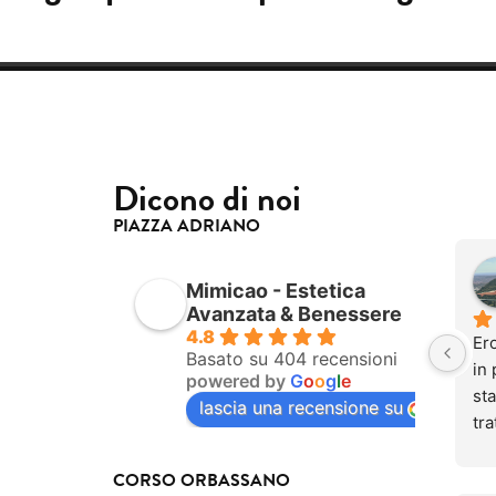
Dicono di noi
PIAZZA ADRIANO
Mimicao - Estetica
Avanzata & Benessere
4.8
Ero
Basato su 404 recensioni
in 
powered by
G
o
o
g
l
e
sta
lascia una recensione su
tra
be
do
CORSO ORBASSANO