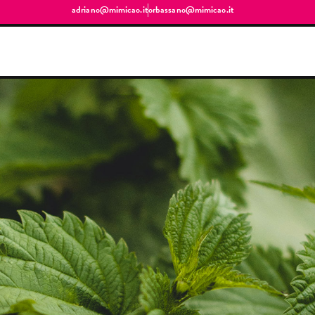
adriano@mimicao.it
orbassano@mimicao.it