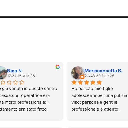
Nina N
Mariaconcetta B.
17:31 16 Mar 26
20:43 30 Dec 25
 già venuta in questo centro 
Ho portato mio figlio 
passato e l’operatrice era 
adolescente per una pulizia 
ta molto professionale: il 
viso: personale gentile, 
ttamento era stato fatto 
professionale e attento, 
nissimo e quasi senza 
ambiente pulito e accoglien
lore.
Esperienza molto positiva, 