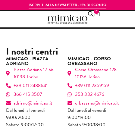
ISCRIVITI ALLA NEWSLETTER - 15% DI SCONTO
0
I nostri centri
MIMICAO - PIAZZA
MIMICAO - CORSO
ADRIANO
ORBASSANO
Piazza Adriano 17 bis –
Corso Orbassano 128 –
10138 Torino
10136 Torino
+39 011 2488641
+39 011 2359159
366 415 3507
353 332 4676
adriano@mimicao.it
orbassano@mimicao.it
Dal lunedi al venerdi
Dal lunedi al venerdi
9:00/20:00
9:00/19:00
Sabato 9:00/17:00
Sabato 9:00/18:00