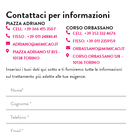
e.
ienza 
usc
semp
ezza 
Mi 
Contattaci per informazioni
Oggi 
molto 
da l
licem
pulizi
hann
sono 
positi
che
ente 
a alla 
o 
PIAZZA ADRIANO
tornat
va, 
mi 
CORSO ORBASSANO
fanta
perfe
dato 
CELL: +39 366 415 3507
a, ma 
torne
sen
CELL: +39 353 332 4676
stica! 
zione
infor
FISSO : +39 011 2488641
purtr
rò 
vo 
FISSO: +39 011 2359159
È una 
, mi 
mazio
ADRIANO@MIMICAO.IT
oppo 
sicur
sul
ORBASSANO@MIMICAO.IT
profe
ha 
ni 
PIAZZA ADRIANO 17 BIS -
l’espe
amen
nu
CORSO ORBASSANO 128 -
ssioni
fatto 
anch
10138 TORINO
rienz
te. 
e! L
10136 TORINO
sta 
rilass
e su 
a è 
Consi
ra
Inserisci i tuoi dati qui sotto e ti forniremo tutte le informazioni
bravi
are.
altri 
stata 
gliato
za 
sul trattamento più adatte alle tue esigenze.
ssima
Mi 
tratta
comp
!
(co
: si 
sono 
menti 
letam
cap
vede 
trovat
viso e 
ente 
i ri
subit
a 
spieg
diver
scu
o che 
strab
azioni 
sa. Il 
non
ama il 
ene e 
che 
tratta
ric
suo 
ho 
io ho 
ment
o il 
lavor
preno
chies
o è 
tuo