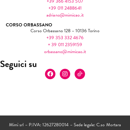
+39 366 4153 507
+39 011 2488641
adriano@mimicao.it
CORSO ORBASSANO
Corso Orbassano 128 – 10136 Torino
+39 353 332 4676
+ 39 011 2359159
orbassano@mimicao.it
Seguici su
Mimì srl – P.IVA: 12627280014 – Sede legale: C.so Mortara