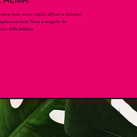
ione laser sicuri, rapidi, efficaci e duraturi.
di epilazione laser Alma è eseguito da
rvizio della bellezza