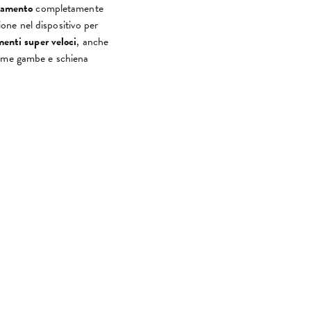
tamento
completamente
ne nel dispositivo per
enti super veloci
, anche
ome gambe e schiena