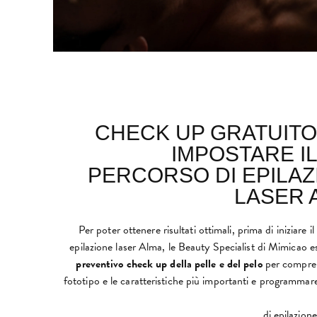
CHECK UP GRATUITO
IMPOSTARE I
PERCORSO DI EPILAZ
LASER 
Per poter ottenere risultati ottimali, prima di iniziare i
epilazione laser Alma, le Beauty Specialist di Mimicao
preventivo check up
della pelle e del pelo
per compren
fototipo e le caratteristiche più importanti e programmare
di epilazion