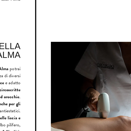
DELLA
ALMA
 Alma
potrai
za di diversi
oce
e adatto
circoscritte
ed orecchie
.
nche per gli
ntiestetici.
elle liscia e
bo pilifero,