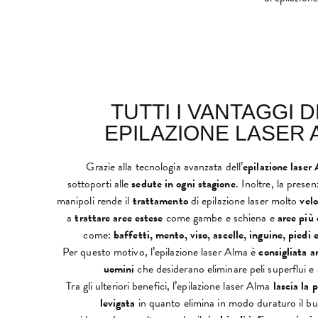
TUTTI I VANTAGGI 
EPILAZIONE LASER 
Grazie alla tecnologia avanzata dell’
epilazione laser
sottoporti alle
sedute in ogni stagione
. Inoltre, la presen
manipoli rende il
trattamento
di epilazione laser molto
vel
a
trattare aree estese
come gambe e schiena e
aree più 
come:
baffetti, mento, viso, ascelle, inguine, piedi 
Per questo motivo, l’epilazione laser Alma è
consigliata a
uomini
che desiderano eliminare peli superflui e a
Tra gli ulteriori benefici, l’epilazione laser Alma
lascia la p
levigata
in quanto elimina in modo duraturo il bul