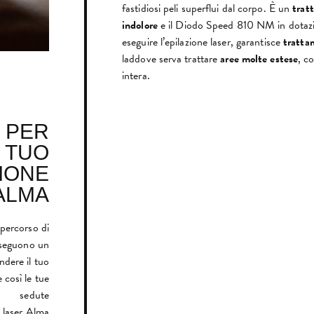
fastidiosi peli superflui dal corpo. È un
trat
indolore
e il Diodo Speed 810 NM in dotazio
eseguire l’epilazione laser, garantisce
trattam
laddove serva trattare
aree molte estese
, c
intera.
 PER
L TUO
IONE
ALMA
l percorso di
 eseguono un
dere il tuo
 così le tue
sedute
e laser Alma