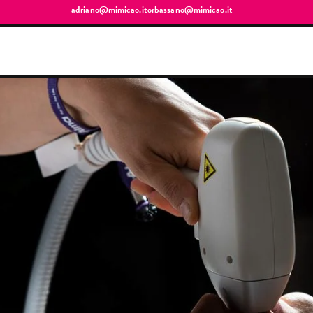
adriano@mimicao.it
orbassano@mimicao.it