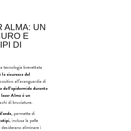
R ALMA: UN
CURO E
IPI DI
la tecnologia brevettata
la sicurezza del
positivo all’avanguardia di
a dell’epidermide durante
e laser Alma è un
schi di bruciature.
 d’onda
, permette di
totipi
, inclusa la pelle
e desiderano eliminare i