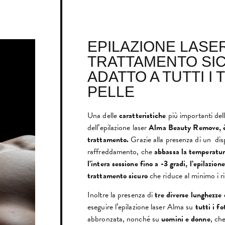
EPILAZIONE LASE
TRATTAMENTO SI
ADATTO A TUTTI I T
PELLE
Una delle
caratteristiche
più importanti del
dell’epilazione laser
Alma Beauty Remove, è 
trattamento.
Grazie alla presenza di un dis
raffreddamento, che
abbassa la temperatur
l’intera sessione fino a -3 gradi,
l’epilazion
trattamento sicuro
che riduce al minimo i ri
Inoltre la presenza di
tre diverse lunghezze
eseguire l’epilazione laser Alma su
tutti i fo
abbronzata, nonché su
uomini e donne
, ch