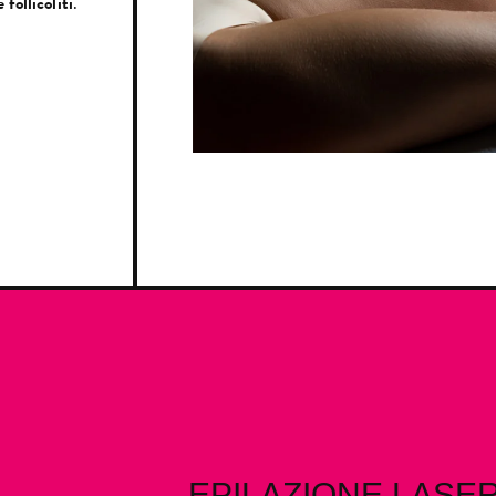
 follicoliti
.
EPILAZIONE LASE