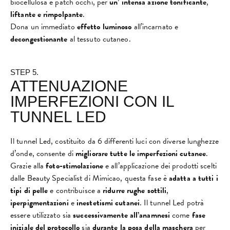
biocellulosa e patch occhi, per
un’ intensa azione tonificante
,
liftante e rimpolpante
.
Dona un immediato
effetto luminoso
all’incarnato e
decongestionante
al tessuto cutaneo.
STEP 5.
ATTENUAZIONE
IMPERFEZIONI CON IL
TUNNEL LED
Il tunnel Led, costituito da 6 differenti luci con diverse lunghezze
d’onde, consente di
migliorare tutte le imperfezioni cutanee
.
Grazie alla
foto-stimolazione
e all’applicazione dei prodotti scelti
dalle Beauty Specialist di Mimicao, questa fase è
adatta a tutti i
tipi di pelle
e contribuisce a
ridurre rughe sottili
,
iperpigmentazioni
e
inestetismi cutanei
. Il tunnel Led potrà
essere utilizzato sia
successivamente all’anamnesi
come
fase
iniziale del protocollo
sia
durante la posa della maschera
per