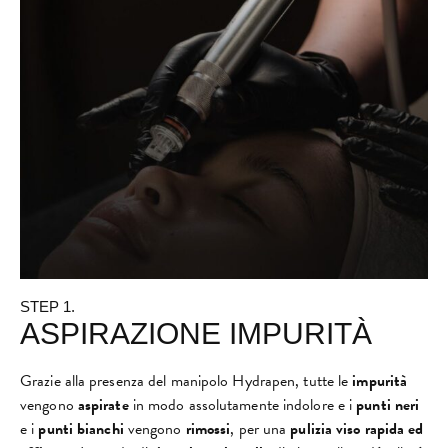
STEP 1.
ASPIRAZIONE IMPURITÀ
Grazie alla presenza del manipolo Hydrapen, tutte le
impurità
vengono
aspirate
in modo assolutamente indolore e i
punti neri
e i
punti bianchi
vengono
rimossi
, per una
pulizia viso rapida ed