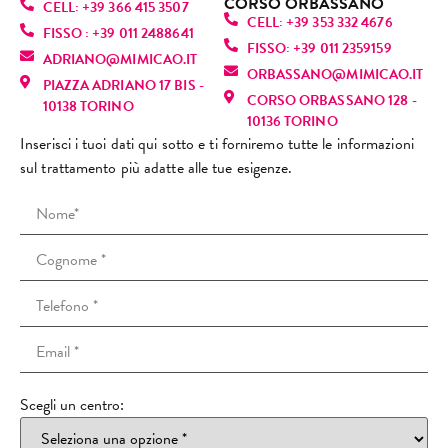
CORSO ORBASSANO
fanta
perfe
dato 
CELL: +39 366 415 3507
a, ma 
torne
sen
CELL: +39 353 332 4676
stica! 
zione
infor
FISSO : +39 011 2488641
purtr
rò 
vo 
FISSO: +39 011 2359159
È una 
, mi 
mazio
ADRIANO@MIMICAO.IT
oppo 
sicur
sul
ORBASSANO@MIMICAO.IT
profe
ha 
ni 
PIAZZA ADRIANO 17 BIS -
l’espe
amen
nu
CORSO ORBASSANO 128 -
ssioni
fatto 
anch
10138 TORINO
rienz
te. 
e! L
10136 TORINO
sta 
rilass
e su 
a è 
Consi
ra
Inserisci i tuoi dati qui sotto e ti forniremo tutte le informazioni
bravi
are.
altri 
stata 
gliato
za 
sul trattamento più adatte alle tue esigenze.
ssima
Mi 
tratta
comp
!
(co
: si 
sono 
menti 
letam
cap
vede 
trovat
viso e 
ente 
i ri
subit
a 
spieg
diver
scu
o che 
strab
azioni 
sa. Il 
non
ama il 
ene e 
che 
tratta
ric
suo 
ho 
io ho 
ment
o il 
lavor
preno
chies
o è 
tuo
o e 
tato 
to.Mi 
stato 
no
mette 
altre 
ha 
Scegli un centro:
molto 
) è 
passi
sedut
segui
dolor
sta
one 
e.
to la 