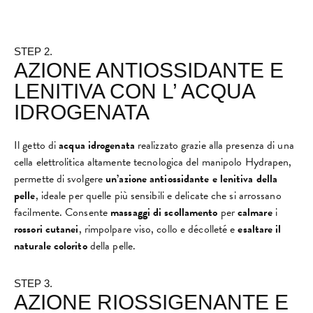
STEP 2.
AZIONE ANTIOSSIDANTE E
LENITIVA CON L’ ACQUA
IDROGENATA
Il getto di
acqua idrogenata
realizzato grazie alla presenza di una
cella elettrolitica altamente tecnologica del manipolo Hydrapen,
permette di svolgere
un’azione antiossidante e lenitiva della
pelle
, ideale per quelle più sensibili e delicate che si arrossano
facilmente. Consente
massaggi di scollamento
per
calmare
i
rossori cutanei
, rimpolpare viso, collo e décolleté e
esaltare il
naturale colorito
della pelle.
STEP 3.
AZIONE RIOSSIGENANTE E