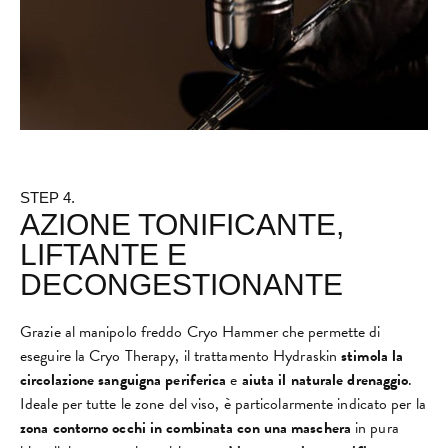
STEP 4.
AZIONE TONIFICANTE,
LIFTANTE E
DECONGESTIONANTE
Grazie al manipolo freddo Cryo Hammer che permette di
eseguire la Cryo Therapy, il trattamento Hydraskin
stimola la
circolazione sanguigna periferica
e
aiuta il naturale drenaggio
.
Ideale per tutte le zone del viso, è particolarmente indicato per la
zona contorno occhi
in combinata con una maschera
in pura