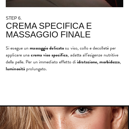
STEP 6.
CREMA SPECIFICA E
MASSAGGIO FINALE
Si esegue un
massaggio delicato
su viso, collo e decolletè per
applicare una
crema viso specifica
, adatta all’esigenze nutritive
della pelle. Per un immediato effetto di
idratazione,
morbidezza
,
luminosità
prolungato.