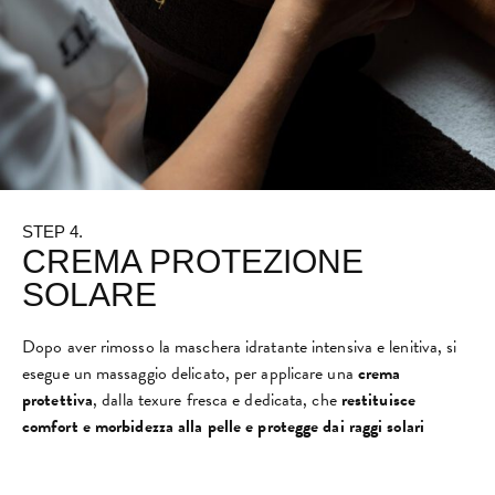
STEP 4.
CREMA PROTEZIONE
SOLARE​
Dopo aver rimosso la maschera idratante intensiva e lenitiva, si
esegue un massaggio delicato, per applicare una
crema
protettiva
, dalla texure fresca e dedicata, che
restituisce
comfort e morbidezza alla pelle e protegge dai raggi solari