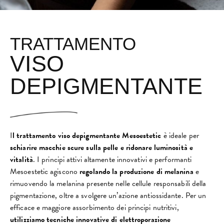
TRATTAMENTO
VISO
DEPIGMENTANTE
I
l trattamento viso depigmentante Mesoestetic
è ideale per
schiarire macchie scure sulla pelle e ridonare luminosità e
vitalità
. I principi attivi altamente innovativi e performanti
Mesoestetic agiscono
regolando la produzione di melanina
e
rimuovendo la melanina presente nelle cellule responsabili della
pigmentazione, oltre a svolgere un’azione antiossidante. Per un
efficace e maggiore assorbimento dei principi nutritivi,
utilizziamo tecniche innovative di elettroporazione