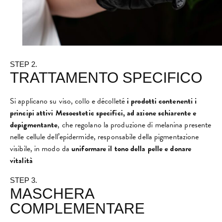
STEP 2.
TRATTAMENTO SPECIFICO
Si applicano su viso, collo e décolleté
i prodotti contenenti i
principi attivi Mesoestetic specifici,
ad azione schiarente e
depigmentante
, che regolano la produzione di melanina presente
nelle cellule dell’epidermide, responsabile della pigmentazione
visibile, in modo da
uniformare il tono della pelle e donare
vitalità
STEP 3.
MASCHERA​
COMPLEMENTARE