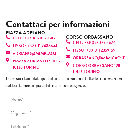
la. Lei 
alità, 
dispo
dolor
Esper
son
è 
gentil
nibili. 
e.
ienza 
usc
semp
ezza 
Mi 
Contattaci per informazioni
Oggi 
molto 
da l
licem
pulizi
hann
sono 
positi
che
ente 
a alla 
o 
PIAZZA ADRIANO
tornat
va, 
mi 
CORSO ORBASSANO
fanta
perfe
dato 
CELL: +39 366 415 3507
a, ma 
torne
sen
CELL: +39 353 332 4676
stica! 
zione
infor
FISSO : +39 011 2488641
purtr
rò 
vo 
FISSO: +39 011 2359159
È una 
, mi 
mazio
ADRIANO@MIMICAO.IT
oppo 
sicur
sul
ORBASSANO@MIMICAO.IT
profe
ha 
ni 
PIAZZA ADRIANO 17 BIS -
l’espe
amen
nu
CORSO ORBASSANO 128 -
ssioni
fatto 
anch
10138 TORINO
rienz
te. 
e! L
10136 TORINO
sta 
rilass
e su 
a è 
Consi
ra
Inserisci i tuoi dati qui sotto e ti forniremo tutte le informazioni
bravi
are.
altri 
stata 
gliato
za 
sul trattamento più adatte alle tue esigenze.
ssima
Mi 
tratta
comp
!
(co
: si 
sono 
menti 
letam
cap
vede 
trovat
viso e 
ente 
i ri
subit
a 
spieg
diver
scu
o che 
strab
azioni 
sa. Il 
non
ama il 
ene e 
che 
tratta
ric
suo 
ho 
io ho 