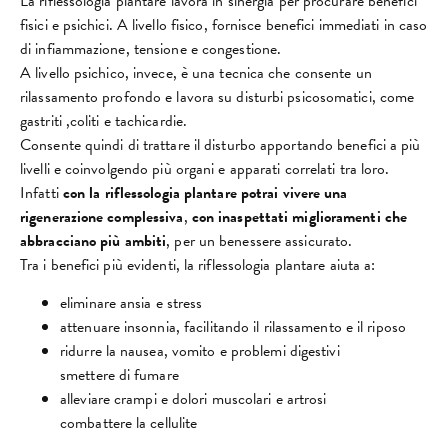
La riflessologia plantare lavora in sinergia per procurare benefici
fisici e psichici. A livello fisico, fornisce benefici immediati in caso
di infiammazione, tensione e congestione.
A livello psichico, invece, è una tecnica che consente un
rilassamento profondo e lavora su disturbi psicosomatici, come
gastriti ,coliti e tachicardie.
Consente quindi di trattare il disturbo apportando benefici a più
livelli e coinvolgendo più organi e apparati correlati tra loro.
Infatti
con la riflessologia plantare potrai vivere una
rigenerazione complessiva
,
con inaspettati miglioramenti che
abbracciano più ambiti
, per un benessere assicurato.
Tra i benefici più evidenti, la riflessologia plantare aiuta a:
eliminare ansia e stress
attenuare insonnia, facilitando il rilassamento e il riposo
ridurre la nausea, vomito e problemi digestivi
smettere di fumare
alleviare crampi e dolori muscolari e artrosi
combattere la cellulite