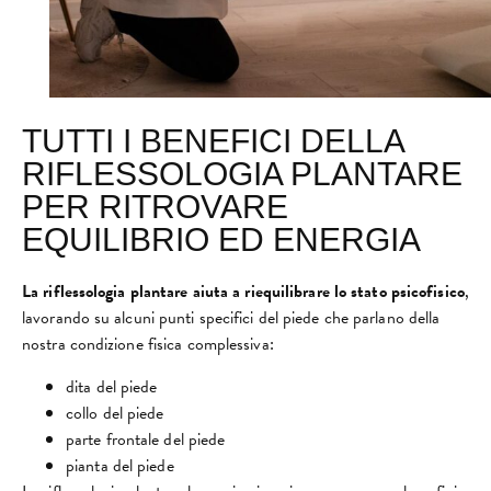
TUTTI I BENEFICI DELLA
RIFLESSOLOGIA PLANTARE
PER RITROVARE
EQUILIBRIO ED ENERGIA
La riflessologia plantare aiuta a riequilibrare lo stato psicofisico
,
lavorando su alcuni punti specifici del piede che parlano della
nostra condizione fisica complessiva:
dita del piede
collo del piede
parte frontale del piede
pianta del piede