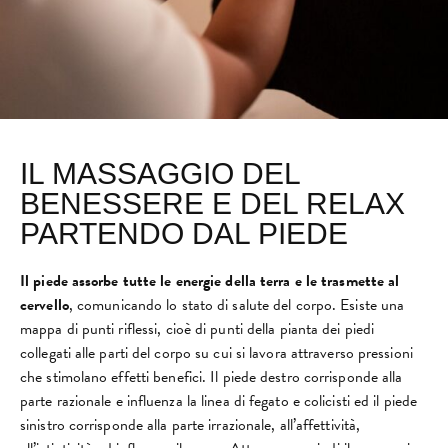
IL MASSAGGIO DEL
BENESSERE E DEL RELAX
PARTENDO DAL PIEDE
Il piede assorbe tutte le energie della terra
e le trasmette al
cervello
, comunicando lo stato di salute del corpo. Esiste una
mappa di punti riflessi, cioè di punti della pianta dei piedi
collegati alle parti del corpo su cui si lavora attraverso pressioni
che stimolano effetti benefici. Il piede destro corrisponde alla
parte razionale e influenza la linea di fegato e colicisti ed il piede
sinistro corrisponde alla parte irrazionale, all’affettività,