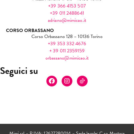
+39 366 4153 507
+39 011 2488641
adriano@mimicao.it
CORSO ORBASSANO
Corso Orbassano 128 – 10136 Torino
+39 353 332 4676
+ 39 011 2359159
orbassano@mimicao.it
Seguici su
Mimì srl – P.IVA: 12627280014 – Sede legale: C.so Mortara