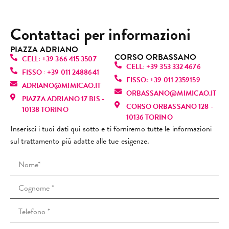
dolor
Esper
son
è 
gentil
nibili. 
e.
ienza 
usc
semp
ezza 
Mi 
Contattaci per informazioni
Oggi 
molto 
da l
licem
pulizi
hann
sono 
positi
che
ente 
a alla 
o 
PIAZZA ADRIANO
tornat
va, 
mi 
CORSO ORBASSANO
fanta
perfe
dato 
CELL: +39 366 415 3507
a, ma 
torne
sen
CELL: +39 353 332 4676
stica! 
zione
infor
FISSO : +39 011 2488641
purtr
rò 
vo 
FISSO: +39 011 2359159
È una 
, mi 
mazio
ADRIANO@MIMICAO.IT
oppo 
sicur
sul
ORBASSANO@MIMICAO.IT
profe
ha 
ni 
PIAZZA ADRIANO 17 BIS -
l’espe
amen
nu
CORSO ORBASSANO 128 -
ssioni
fatto 
anch
10138 TORINO
rienz
te. 
e! L
10136 TORINO
sta 
rilass
e su 
a è 
Consi
ra
Inserisci i tuoi dati qui sotto e ti forniremo tutte le informazioni
bravi
are.
altri 
stata 
gliato
za 
sul trattamento più adatte alle tue esigenze.
ssima
Mi 
tratta
comp
!
(co
: si 
sono 
menti 
letam
cap
vede 
trovat
viso e 
ente 
i ri
subit
a 
spieg
diver
scu
o che 
strab
azioni 
sa. Il 
non
ama il 
ene e 
che 
tratta
ric
suo 
ho 
io ho 
ment
o il 
lavor
preno
chies