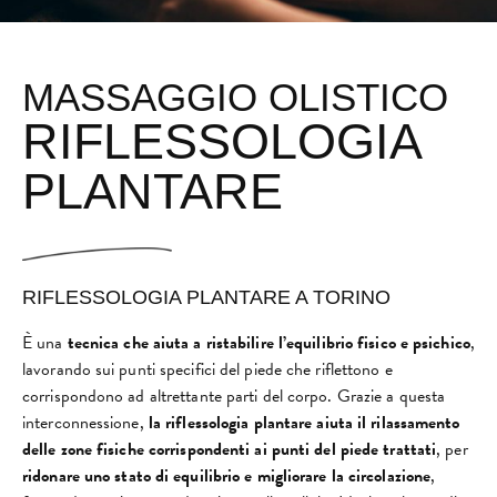
MASSAGGIO OLISTICO
RIFLESSOLOGIA
PLANTARE
RIFLESSOLOGIA PLANTARE A TORINO
È una
tecnica che aiuta a ristabilire l’equilibrio fisico e psichico
,
lavorando sui punti specifici del piede che riflettono e
corrispondono ad altrettante parti del corpo. Grazie a questa
interconnessione,
la riflessologia plantare aiuta il rilassamento
delle zone fisiche corrispondenti ai punti del piede trattati
, per
ridonare
uno stato di equilibrio e migliorare la circolazione
,