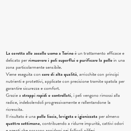
La ceretta alle ascelle uomo a Torino
è un trattamento efficace e
delicato per
rimuovere i peli superflui e purificare la pelle
in una
zona particolarmente sensibile.
Viene eseguita con
cere di alta qualità
, arricchite con principi
nutrienti e protettivi, applicate con precisione tramite spatola per
garantire sicurezza e comfort.
Grazie a
strappi rapidi e controllati
, i peli vengono rimossi alla
radice, indebolendoli progressivamente e rallentandone la
ricrescita.
Il risultato è una
pelle liscia, levigata e igienizzata
per almeno
quattro settimane
, contribuendo a ridurre impurità, cattivi odori
e agenti che possono annidarsi nei follicoli piliferi.