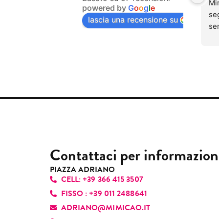
Mim
powered by
G
o
o
g
l
e
se
seg
lascia una recensione su
ino
se
dol
una
men
si 
tra
lav
mai
que
Qu
ung
so
sen
par
pr
Pu
cap
sen
sub
pia
Contattaci per informazion
gen
pro
PIAZZA ADRIANO
CELL: +39 366 415 3507
per
re
FISSO : +39 011 2488641
un’
ADRIANO@MIMICAO.IT
con