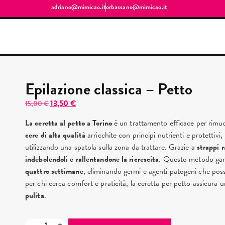
adriano@mimicao.it
orbassano@mimicao.it
Epilazione classica – Petto
13,50
€
15,00
€
La ceretta al petto a Torino
è un trattamento efficace per rimuove
cere di alta qualità
arricchite con principi nutrienti e protettivi
utilizzando una spatola sulla zona da trattare. Grazie a
strappi r
indebolendoli e rallentandone la ricrescita
. Questo metodo gar
quattro settimane
, eliminando germi e agenti patogeni che posson
per chi cerca comfort e praticità, la ceretta per petto assicura 
pulita
.