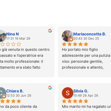
Nina N
Mariaconcetta B.
17:31 16 Mar 26
20:43 30 Dec 25
 già venuta in questo centro 
Ho portato mio figlio 
passato e l’operatrice era 
adolescente per una pulizia 
ta molto professionale: il 
viso: personale gentile, 
ttamento era stato fatto 
professionale e attento, 
nissimo e quasi senza 
ambiente pulito e accoglien
lore.
Esperienza molto positiva, 
gi sono tornata, ma 
tornerò sicuramente. 
Chiara B.
Silvia G.
troppo l’esperienza è stata 
Consigliato!
12:53 30 Jun 26
15:49 26 Apr 26
pletamente diversa. Il 
ttamento è stato molto 
no da poco cliente da 
Mio marito mi ha regalato un
oroso e l’operatrice non mi è 