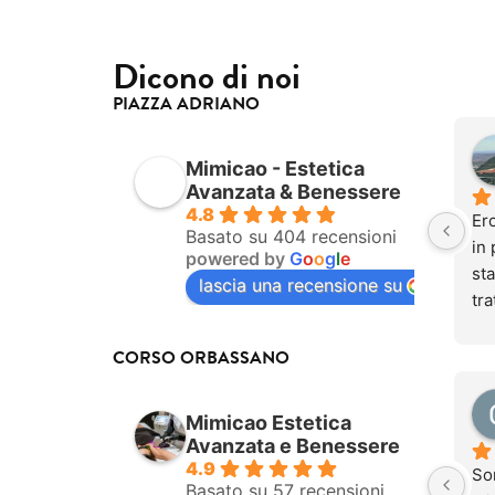
Dicono di noi
PIAZZA ADRIANO
Mimicao - Estetica
Avanzata & Benessere
4.8
Ero
Basato su 404 recensioni
in 
powered by
G
o
o
g
l
e
sta
lascia una recensione su
tra
be
do
CORSO ORBASSANO
Og
pur
Mimicao Estetica
com
Avanzata e Benessere
tra
4.9
So
dol
Basato su 57 recensioni