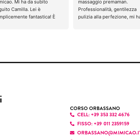
icao. Mi ha da subito 
massaggio premaman.
mbrata molto professionale; 
uito Camilla. Lei è 
Professionalità, gentilezza 
ltre cercava di giustificare il 
mplicemente fantastica! È 
pulizia alla perfezione, mi ha
ore con varie spiegazioni, 
 professionista bravissima: 
fatto rilassare.
tre io ho già fatto questo 
vede subito che ama il suo 
Mi sono trovata strabene e h
ttamento molte volte e non è 
oro e mette passione in tutto 
prenotato altre sedute.
 stato così doloroso.
llo che fa. Oltre a realizzare 
Ha saputo individuare i miei 
ando sono tornata a casa, mi 
hie bellissime, riesce a far 
“punti deboli” dove concerta
no anche accorta che una 
tire ogni cliente speciale e a 
Consigliatissimo 😊
te non era stata fatta. 
oprio agio. Ha una grande 
rtroppo questa volta non mi 
acità di instaurare fin da 
to di consigliarlo.
ito un rapporto autentico e 
cevole, grazie alla sua 
i
tilezza, disponibilità e 
fessionalità. È davvero una 
CORSO ORBASSANO
CELL: +39 353 332 4676
sona che ci sa fare e che 
nde ogni appuntamento 
FISSO: +39 011 2359159
esperienza piacevole. La 
ORBASSANO@MIMICAO.I
siglio di cuore!