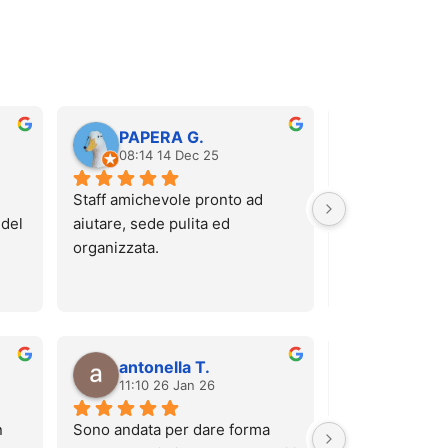
PAPERA G.
Carola 
08:14 14 Dec 25
12:52 06
Staff amichevole pronto ad 
Sono stata stama
del 
aiutare, sede pulita ed 
massaggio pre
organizzata.
hanno regalato 
Che dire? È sta
te.
super rilassant
da lì che mi sen
nuvole! La raga
antonella T.
salvato
ricci, scusa non
11:10 26 Jan 26
10:28 23
nome) è stata m
disponibile, mi
 
Sono andata per dare forma 
comoda, se pre