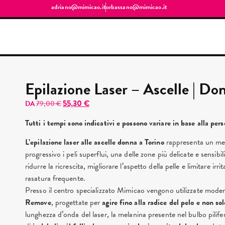
adriano@mimicao.it
orbassano@mimicao.it
Epilazione Laser – Ascelle | Do
55,30
€
DA
79,00
€
Tutti i tempi sono indicativi e possono variare in base alla pers
L’epilazione laser alle ascelle donna a Torino
rappresenta un met
progressivo i peli superflui, una delle zone più delicate e sensib
ridurre la ricrescita, migliorare l’aspetto della pelle e limitare irri
rasatura frequente.
Presso il centro specializzato Mimicao vengono utilizzate moder
Remove
, progettate per
agire fino alla radice del pelo e non s
lunghezza d’onda del laser, la melanina presente nel bulbo pili