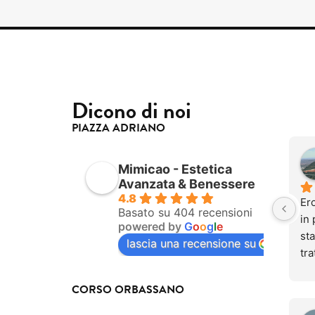
Dicono di noi
PIAZZA ADRIANO
Mimicao - Estetica
Avanzata & Benessere
4.8
Ero
Basato su 404 recensioni
in 
powered by
G
o
o
g
l
e
sta
lascia una recensione su
tra
be
do
CORSO ORBASSANO
Og