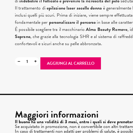
di
indebolire il follicolo e prevenire la ricrescita del pelo
seduta
Il trattamento di
epilazione laser ascelle donna
è generalmente be
inclusi quelli più scuri. Prima di iniziare, viene sempre effettuat
fondamentale per
personalizzare il percorso
in base alle caratteri
È possibile scegliere tra il macchinario
Alma Beauty Remove
, i
Soprano
, che grazie alla tecnologia SHR e al sistema di raffre
confortevoli e sicuri anche su pelle abbronzata.
−
+
AGGIUNGI AL CARRELLO
Maggiori informazioni
Il buono ha una validità di 3 mesi, entro i quali si deve prenota
Se acquistato in promozione, non è convertibile con altri trattam
In caso di trattamenti non adatti per problemi di salute, è possib