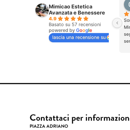
pur
Mimicao Estetica
com
Avanzata e Benessere
tra
4.9
So
dol
Basato su 57 recensioni
Mim
powered by
G
o
o
g
l
e
se
seg
lascia una recensione su
ino
se
dol
una
men
si 
tra
lav
mai
que
Qu
ung
so
sen
par
pr
Pu
cap
sen
sub
pia
Contattaci per informazion
gen
pro
PIAZZA ADRIANO