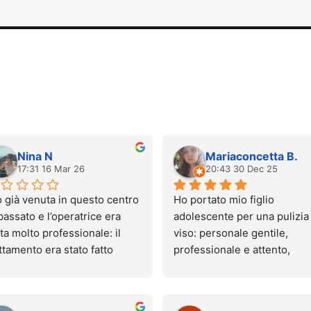
Nina N
Mariaconcetta B.
17:31 16 Mar 26
20:43 30 Dec 25
 già venuta in questo centro 
Ho portato mio figlio 
passato e l’operatrice era 
adolescente per una pulizia 
ta molto professionale: il 
viso: personale gentile, 
ttamento era stato fatto 
professionale e attento, 
nissimo e quasi senza 
ambiente pulito e accoglien
lore.
Esperienza molto positiva, 
gi sono tornata, ma 
tornerò sicuramente. 