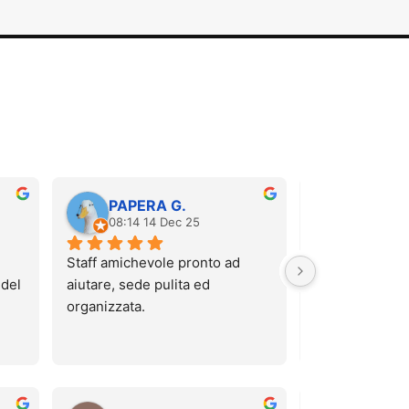
PAPERA G.
Carola 
08:14 14 Dec 25
12:52 06
Staff amichevole pronto ad 
Sono stata stama
del 
aiutare, sede pulita ed 
massaggio pre
organizzata.
hanno regalato 
Che dire? È sta
te.
super rilassant
da lì che mi sen
nuvole! La raga