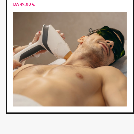
DA
49,00
€