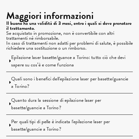
Maggiori informazioni
Il buono ha una validità di 3 mesi, entro i quali si deve prenotare
il trattamento
.
Se acquistato in promozione, non è convertibile con altri
trattamenti né rimborsabile.
In caso di trattamenti non adatti per problemi di salute, è possibile
richiedere una sostituzione o un rimborso.
Epilazione laser basette/guance a Torino: tutto ciò che devi
sapere su cos’è e come funziona
Quali sono i benefici dell'epilazione laser per basette/guancie
a Torino?
Quanto dura la sessione di epilazione laser per
basette/guancie a Torino?
Per quali tipi di pelle è indicata l'epilazione laser per
basette/guancie a Torino?