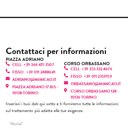
o 
prem
semp
simo 
e 
sup
segui
aman.
re 
e 
accog
ril
to 
Profe
gentil
quasi 
liente
ant
Camil
ssion
i e 
senza 
.
e 
la. Lei 
alità, 
dispo
dolor
Esper
son
è 
gentil
nibili. 
e.
ienza 
usc
semp
ezza 
Mi 
Contattaci per informazioni
Oggi 
molto 
da l
licem
pulizi
hann
sono 
positi
che
ente 
a alla 
o 
PIAZZA ADRIANO
tornat
va, 
mi 
CORSO ORBASSANO
fanta
perfe
dato 
CELL: +39 366 415 3507
a, ma 
torne
sen
CELL: +39 353 332 4676
stica! 
zione
infor
FISSO : +39 011 2488641
purtr
rò 
vo 
FISSO: +39 011 2359159
È una 
, mi 
mazio
ADRIANO@MIMICAO.IT
oppo 
sicur
sul
ORBASSANO@MIMICAO.IT
profe
ha 
ni 
PIAZZA ADRIANO 17 BIS -
l’espe
amen
nu
CORSO ORBASSANO 128 -
ssioni
fatto 
anch
10138 TORINO
rienz
te. 
e! L
10136 TORINO
sta 
rilass
e su 
a è 
Consi
ra
Inserisci i tuoi dati qui sotto e ti forniremo tutte le informazioni
bravi
are.
altri 
stata 
gliato
za 
sul trattamento più adatte alle tue esigenze.
ssima
Mi 
tratta
comp
!
(co
: si 
sono 
menti 
letam
cap
vede 
trovat
viso e 