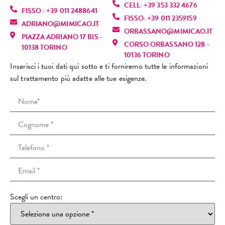
a, ma 
torne
sen
CELL: +39 353 332 4676
stica! 
zione
infor
FISSO : +39 011 2488641
purtr
rò 
vo 
FISSO: +39 011 2359159
È una 
, mi 
mazio
ADRIANO@MIMICAO.IT
oppo 
sicur
sul
ORBASSANO@MIMICAO.IT
profe
ha 
ni 
PIAZZA ADRIANO 17 BIS -
l’espe
amen
nu
CORSO ORBASSANO 128 -
ssioni
fatto 
anch
10138 TORINO
rienz
te. 
e! L
10136 TORINO
sta 
rilass
e su 
a è 
Consi
ra
Inserisci i tuoi dati qui sotto e ti forniremo tutte le informazioni
bravi
are.
altri 
stata 
gliato
za 
sul trattamento più adatte alle tue esigenze.
ssima
Mi 
tratta
comp
!
(co
: si 
sono 
menti 
letam
cap
vede 
trovat
viso e 
ente 
i ri
subit
a 
spieg
diver
scu
o che 
strab
azioni 
sa. Il 
non
ama il 
ene e 
che 
tratta
ric
suo 
ho 
io ho 
ment
o il 
lavor
preno
chies
o è 
tuo
o e 
tato 
to.Mi 
stato 
no
mette 
altre 
ha 
Scegli un centro:
molto 
) è 
passi
sedut
segui
dolor
sta
one 
e.
to la 
oso e 
mol
in 
Ha 
signo