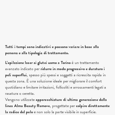
Tutti i tempi sono indicativi e possono variare in base alla
persona e alla tipologia di trattamento.
L’epilazione laser ai glutei uomo a Torino
è un trattamento
avanzato indicato per
ridurre in modo progressivo e duraturo i
peli superflui
, spesso più spessi e soggetti a ricrescita rapida in
questa zona. È una soluzione ideale per migliorare il comfort
quotidiano e limitare irritazioni, follicoliti e arrossamenti legati a
rasatura o ceretta.
Vengono utilizzate
apparecchiature di ultima generazione della
linea Alma Beauty Remove
, progettate per
colpire direttamente
la radice del pelo
e non solo la parte visibile in superficie.