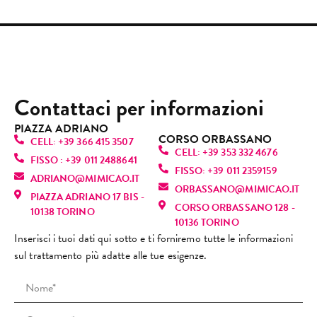
segui
aman.
re 
e 
accog
ril
to 
Profe
gentil
quasi 
liente
ant
Camil
ssion
i e 
senza 
.
e 
la. Lei 
alità, 
dispo
dolor
Esper
son
è 
gentil
nibili. 
e.
ienza 
usc
semp
ezza 
Mi 
Contattaci per informazioni
Oggi 
molto 
da l
licem
pulizi
hann
sono 
positi
che
ente 
a alla 
o 
PIAZZA ADRIANO
tornat
va, 
mi 
CORSO ORBASSANO
fanta
perfe
dato 
CELL: +39 366 415 3507
a, ma 
torne
sen
CELL: +39 353 332 4676
stica! 
zione
infor
FISSO : +39 011 2488641
purtr
rò 
vo 
FISSO: +39 011 2359159
È una 
, mi 
mazio
ADRIANO@MIMICAO.IT
oppo 
sicur
sul
ORBASSANO@MIMICAO.IT
profe
ha 
ni 
PIAZZA ADRIANO 17 BIS -
l’espe
amen
nu
CORSO ORBASSANO 128 -
ssioni
fatto 
anch
10138 TORINO
rienz
te. 
e! L
10136 TORINO
sta 
rilass
e su 
a è 
Consi
ra
Inserisci i tuoi dati qui sotto e ti forniremo tutte le informazioni
bravi
are.
altri 
stata 
gliato
za 
sul trattamento più adatte alle tue esigenze.
ssima
Mi 
tratta
comp
!
(co
: si 
sono 
menti 
letam
cap
vede 
trovat
viso e 
ente 
i ri
subit
a 
spieg