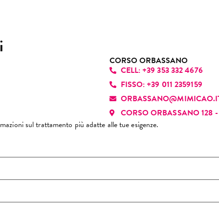
rtroppo questa volta non mi 
acità di instaurare fin da 
to di consigliarlo.
ito un rapporto autentico e 
cevole, grazie alla sua 
i
tilezza, disponibilità e 
fessionalità. È davvero una 
CORSO ORBASSANO
CELL: +39 353 332 4676
sona che ci sa fare e che 
nde ogni appuntamento 
FISSO: +39 011 2359159
esperienza piacevole. La 
ORBASSANO@MIMICAO.I
siglio di cuore!
CORSO ORBASSANO 128 - 
formazioni sul trattamento più adatte alle tue esigenze.