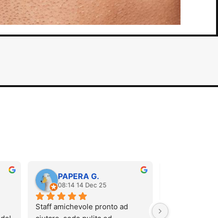
PAPERA G.
Carola 
08:14 14 Dec 25
12:52 06
Staff amichevole pronto ad 
Sono stata stama