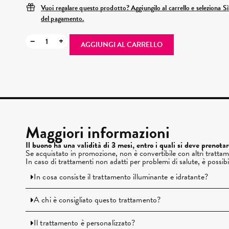
Vuoi regalare questo prodotto? Aggiungilo al carrello e seleziona S
del pagamento.
−
+
AGGIUNGI AL CARRELLO
Maggiori informazioni
Il buono ha una validità di 3 mesi, entro i quali si deve prenota
Se acquistato in promozione, non è convertibile con altri trattam
In caso di trattamenti non adatti per problemi di salute, è possib
In cosa consiste il trattamento illuminante e idratante?
A chi è consigliato questo trattamento?
Il trattamento è personalizzato?