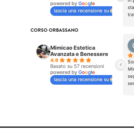
in 
powered by
G
o
o
g
l
e
sta
lascia una recensione su
tra
be
do
CORSO ORBASSANO
Og
pur
Mimicao Estetica
com
Avanzata e Benessere
tra
4.9
So
dol
Basato su 57 recensioni
Mim
powered by
G
o
o
g
l
e
se
seg
lascia una recensione su
ino
se
dol
una
men
si 
tra
lav
mai
que
Qu
ung
so
sen
par
pr