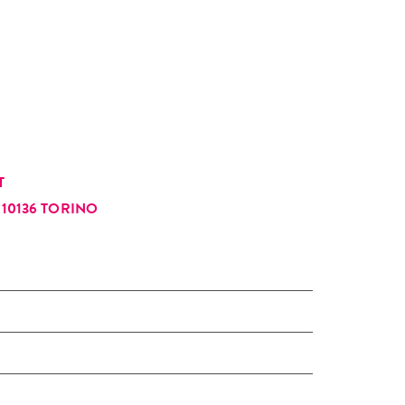
Antonella.
T
10136 TORINO