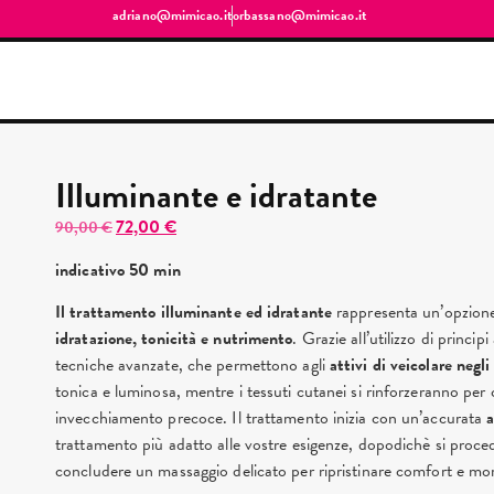
adriano@mimicao.it
orbassano@mimicao.it
Illuminante e idratante
72,00
€
90,00
€
indicativo 50 min
Il trattamento illuminante ed idratante
rappresenta un’opzione i
idratazione, tonicità e nutrimento
. Grazie all’utilizzo di princip
tecniche avanzate, che permettono agli
attivi di veicolare negli
tonica e luminosa, mentre i tessuti cutanei si rinforzeranno per
invecchiamento precoce. Il trattamento inizia con un’accurata
a
trattamento più adatto alle vostre esigenze, dopodichè si proced
concludere un massaggio delicato per ripristinare comfort e morb