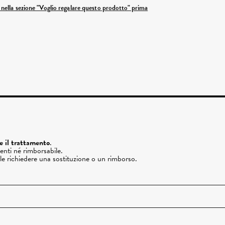
ì nella sezione "Voglio regalare questo prodotto" prima
re il trattamento
.
enti né rimborsabile.
ile richiedere una sostituzione o un rimborso.