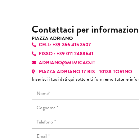
Pu
cap
sen
sub
pia
Contattaci per informazion
gen
pro
PIAZZA ADRIANO
CELL: +39 366 415 3507
per
re
FISSO : +39 011 2488641
un’
ADRIANO@MIMICAO.IT
con
PIAZZA ADRIANO 17 BIS - 10138 TORINO
Inserisci i tuoi dati qui sotto e ti forniremo tutte le in