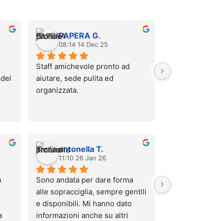
PAPERA G.
Carola 
08:14 14 Dec 25
12:52 06
Staff amichevole pronto ad 
Sono stata stama
del 
aiutare, sede pulita ed 
massaggio pre
organizzata.
hanno regalato 
Che dire? È sta
te.
super rilassant
da lì che mi sen
nuvole! La raga
antonella T.
salvato
ricci, scusa non
11:10 26 Jan 26
10:28 23
nome) è stata m
disponibile, mi
 
Sono andata per dare forma 
comoda, se pre
alle sopracciglia, sempre gentili 
trattasse una z
e disponibili. Mi hanno dato 
particolare.. tu
 
informazioni anche su altri 
Grazie ❤️ farò 