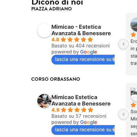
Dicono di noi
PIAZZA ADRIANO
Mimicao - Estetica
Avanzata & Benessere
4.8
Ero
Basato su 404 recensioni
in 
powered by
G
o
o
g
l
e
sta
lascia una recensione su
tra
be
do
CORSO ORBASSANO
Og
pur
Mimicao Estetica
com
Avanzata e Benessere
tra
4.9
So
dol
Basato su 57 recensioni
Mim
powered by
G
o
o
g
l
e
se
seg
lascia una recensione su
ino
se
dol