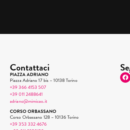
Contattaci
Se
PIAZZA ADRIANO
Piazza Adriano 17 bis – 10138 Torino
+39 366 4153 507
+39 011 2488641
adriano@mimicao.it
CORSO ORBASSANO
Corso Orbassano 128 – 10136 Torino
+39 353 332 4676