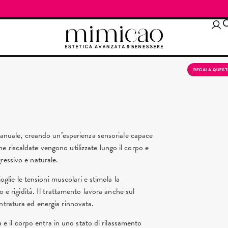
REGALA QUEST
o manuale, creando un’esperienza sensoriale capace
 riscaldate vengono utilizzate lungo il corpo e
ressivo e naturale.
ioglie le tensioni muscolari e stimola la
o e rigidità. Il trattamento lavora anche sul
ntratura ed energia rinnovata.
ta e il corpo entra in uno stato di rilassamento