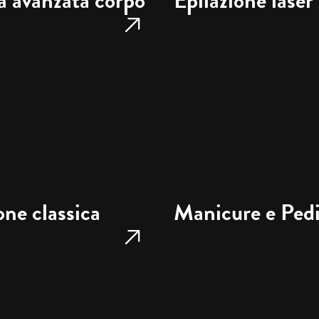
a avanzata corpo
Epilazione laser
one classica
Manicure e Ped