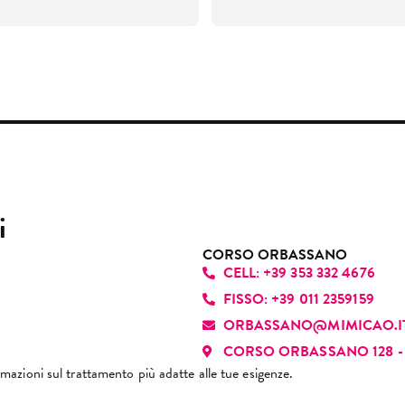
 professionista bravissima: 
fatto rilassare.
tre io ho già fatto questo 
vede subito che ama il suo 
Mi sono trovata strabene e h
ttamento molte volte e non è 
oro e mette passione in tutto 
prenotato altre sedute.
 stato così doloroso.
llo che fa. Oltre a realizzare 
Ha saputo individuare i miei 
ando sono tornata a casa, mi 
hie bellissime, riesce a far 
“punti deboli” dove concerta
no anche accorta che una 
tire ogni cliente speciale e a 
Consigliatissimo 😊
te non era stata fatta. 
oprio agio. Ha una grande 
rtroppo questa volta non mi 
acità di instaurare fin da 
to di consigliarlo.
ito un rapporto autentico e 
cevole, grazie alla sua 
i
tilezza, disponibilità e 
fessionalità. È davvero una 
CORSO ORBASSANO
CELL: +39 353 332 4676
sona che ci sa fare e che 
nde ogni appuntamento 
FISSO: +39 011 2359159
esperienza piacevole. La 
ORBASSANO@MIMICAO.I
siglio di cuore!
CORSO ORBASSANO 128 - 
formazioni sul trattamento più adatte alle tue esigenze.