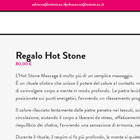
adriano@mimicao.it
orbassano@mimicao.it
Regalo Hot Stone
80,00
€
L’Hot Stone Massage è molto più di un semplice massaggio.
È un rituale olistico che unisce il potere del calore al contatt
di coinvolgere corpo e mente in modo profondo. Le pietre laviche
posizionate sui punti energetici, favorendo un rilassamento prog
Il calore rilasciato lentamente dalle pietre penetra nei tessuti, sc
circolazione, aiutando il corpo a liberarsi da stress, affaticament
riequilibrio dei chakra, favorendo una sensazione di armonia, ce
Durante il rituale, il respiro si fa più profondo, la mente si quie