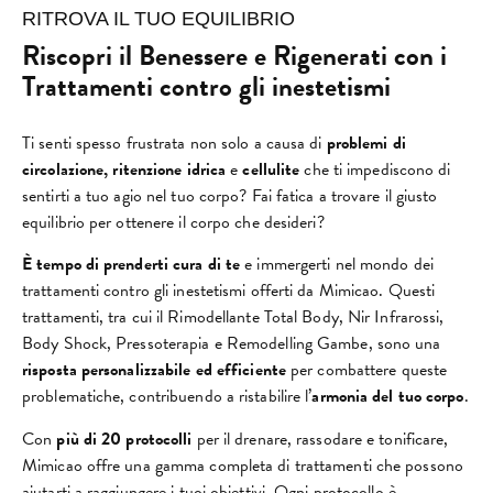
RITROVA IL TUO EQUILIBRIO
Riscopri il Benessere e Rigenerati con i
Trattamenti contro gli inestetismi
Ti senti spesso frustrata non solo a causa di
problemi di
circolazione,
ritenzione idrica
e
cellulite
che ti impediscono di
sentirti a tuo agio nel tuo corpo? Fai fatica a trovare il giusto
equilibrio per ottenere il corpo che desideri?
È tempo di prenderti cura di te
e immergerti nel mondo dei
trattamenti contro gli inestetismi offerti da Mimicao. Questi
trattamenti, tra cui il Rimodellante Total Body, Nir Infrarossi,
Body Shock, Pressoterapia e Remodelling Gambe, sono una
risposta personalizzabile ed efficiente
per combattere queste
problematiche, contribuendo a ristabilire l’
armonia del tuo corpo
.
Con
più di 20 protocolli
per il drenare, rassodare e tonificare,
Mimicao offre una gamma completa di trattamenti che possono
aiutarti a raggiungere i tuoi obiettivi. Ogni protocollo è