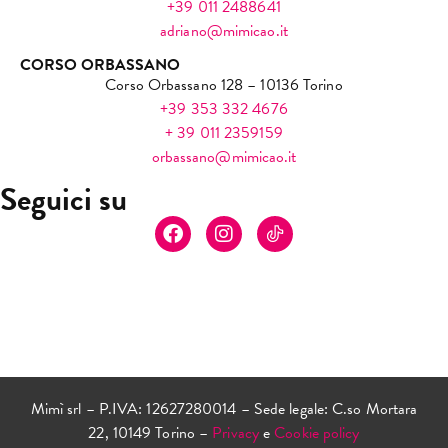
+39 011 2488641
adriano@mimicao.it
CORSO ORBASSANO
Corso Orbassano 128 – 10136 Torino
+39 353 332 4676
+ 39 011 2359159
orbassano@mimicao.it
Seguici su
Mimì srl – P.IVA: 12627280014 – Sede legale: C.so Mortara
22, 10149 Torino –
Privacy
e
Cookie policy