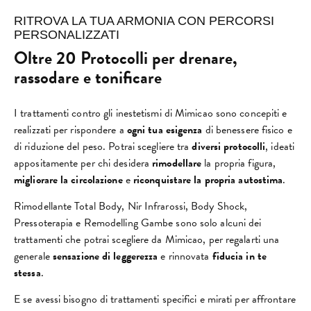
RITROVA LA TUA ARMONIA CON PERCORSI
PERSONALIZZATI
Oltre 20 Protocolli per drenare,
rassodare e tonificare
I trattamenti contro gli inestetismi di Mimicao sono concepiti e
realizzati per rispondere a
ogni tua esigenza
di benessere fisico e
di riduzione del peso. Potrai scegliere tra
diversi protocolli
, ideati
appositamente per chi desidera
rimodellare
la propria figura,
migliorare la circolazione
e
riconquistare la propria autostima
.
Rimodellante Total Body, Nir Infrarossi, Body Shock,
Pressoterapia e Remodelling Gambe sono solo alcuni dei
trattamenti che potrai scegliere da Mimicao, per regalarti una
generale
sensazione di leggerezza
e rinnovata
fiducia in te
stessa
.
E se avessi bisogno di trattamenti specifici e mirati per affrontare