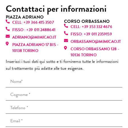
semp
ezza 
Mi 
Contattaci per informazioni
Oggi 
molto 
da l
licem
pulizi
hann
sono 
positi
che
ente 
a alla 
o 
PIAZZA ADRIANO
tornat
va, 
mi 
CORSO ORBASSANO
fanta
perfe
dato 
CELL: +39 366 415 3507
a, ma 
torne
sen
CELL: +39 353 332 4676
stica! 
zione
infor
FISSO : +39 011 2488641
purtr
rò 
vo 
FISSO: +39 011 2359159
È una 
, mi 
mazio
ADRIANO@MIMICAO.IT
oppo 
sicur
sul
ORBASSANO@MIMICAO.IT
profe
ha 
ni 
PIAZZA ADRIANO 17 BIS -
l’espe
amen
nu
CORSO ORBASSANO 128 -
ssioni
fatto 
anch
10138 TORINO
rienz
te. 
e! L
10136 TORINO
sta 
rilass
e su 
a è 
Consi
ra
Inserisci i tuoi dati qui sotto e ti forniremo tutte le informazioni
bravi
are.
altri 
stata 
gliato
za 
sul trattamento più adatte alle tue esigenze.
ssima
Mi 
tratta
comp
!
(co
: si 
sono 
menti 
letam
cap
vede 
trovat
viso e 
ente 
i ri
subit
a 
spieg
diver
scu
o che 
strab
azioni 
sa. Il 
non
ama il 
ene e 
che 
tratta
ric
suo 
ho 
io ho 
ment
o il 
lavor
preno
chies
o è 
tuo
o e 
tato 
to.Mi 