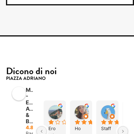
Dicono di noi
PIAZZA ADRIANO
Mimicao
-
Estetica
Avanzata
Nina N
Mariaconcetta B.
PAPERA
&
17:31 16 Mar 26
20:43 30 Dec 25
08:14 14 
Benessere
4.8
Ero 
Ho 
Staff 
So
Basato su