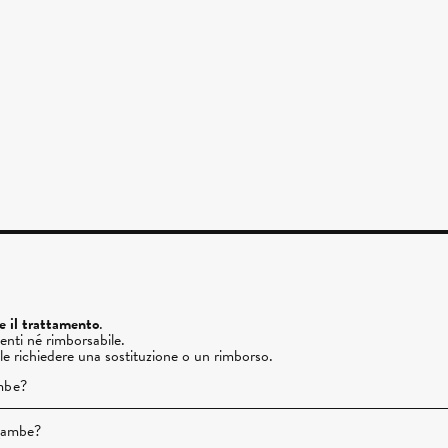
re il trattamento
.
enti né rimborsabile.
ile richiedere una sostituzione o un rimborso.
ambe?
e gambe?