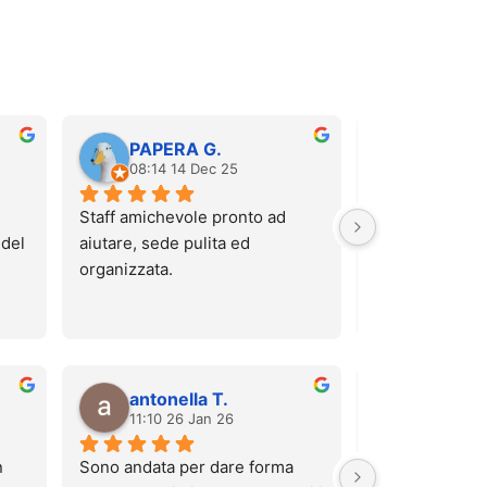
PAPERA G.
Carola 
08:14 14 Dec 25
12:52 06
Staff amichevole pronto ad 
Sono stata stama
del 
aiutare, sede pulita ed 
massaggio pre
organizzata.
hanno regalato 
Che dire? È sta
te.
super rilassant
da lì che mi sen
nuvole! La raga
antonella T.
salvato
ricci, scusa non
11:10 26 Jan 26
10:28 23
nome) è stata m
disponibile, mi
 
Sono andata per dare forma 
comoda, se pre