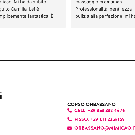
icao. Mi ha da subito 
massaggio premaman.
mbrata molto professionale; 
uito Camilla. Lei è 
Professionalità, gentilezza 
ltre cercava di giustificare il 
mplicemente fantastica! È 
pulizia alla perfezione, mi ha
ore con varie spiegazioni, 
 professionista bravissima: 
fatto rilassare.
tre io ho già fatto questo 
vede subito che ama il suo 
Mi sono trovata strabene e h
ttamento molte volte e non è 
oro e mette passione in tutto 
prenotato altre sedute.
 stato così doloroso.
llo che fa. Oltre a realizzare 
Ha saputo individuare i miei 
ando sono tornata a casa, mi 
hie bellissime, riesce a far 
“punti deboli” dove concerta
no anche accorta che una 
tire ogni cliente speciale e a 
Consigliatissimo 😊
te non era stata fatta. 
oprio agio. Ha una grande 
rtroppo questa volta non mi 
acità di instaurare fin da 
to di consigliarlo.
ito un rapporto autentico e 
cevole, grazie alla sua 
i
tilezza, disponibilità e 
fessionalità. È davvero una 
CORSO ORBASSANO
CELL: +39 353 332 4676
sona che ci sa fare e che 
nde ogni appuntamento 
FISSO: +39 011 2359159
esperienza piacevole. La 
ORBASSANO@MIMICAO.I
siglio di cuore!