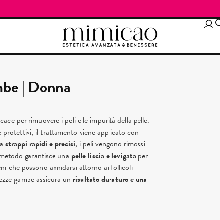
mbe | Donna
cace per rimuovere i peli e le impurità della pelle.
e protettivi, il trattamento viene applicato con
 a
strappi rapidi e precisi
, i peli vengono rimossi
metodo garantisce una
pelle liscia e levigata
per
i che possono annidarsi attorno ai follicoli
r mezze gambe assicura un
risultato duraturo e una