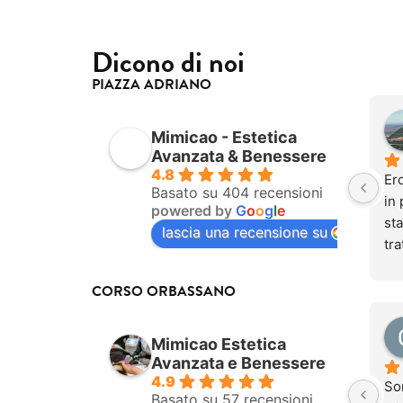
Dicono di noi
PIAZZA ADRIANO
Mimicao - Estetica
Avanzata & Benessere
4.8
Ero
Basato su 404 recensioni
in 
powered by
G
o
o
g
l
e
sta
lascia una recensione su
tra
be
do
CORSO ORBASSANO
Og
pur
Mimicao Estetica
com
Avanzata e Benessere
tra
4.9
So
dol
Basato su 57 recensioni