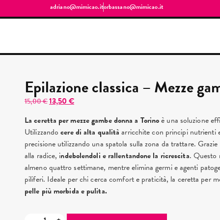
adriano@mimicao.it
orbassano@mimicao.it
Epilazione classica – Mezze ga
13,50
€
15,00
€
La ceretta per mezze gambe donna a Torino
è una soluzione effi
Utilizzando
cere di alta qualità
arricchite con principi nutrienti 
precisione utilizzando una spatola sulla zona da trattare. Grazie
alla radice, i
ndebolendoli e rallentandone la ricrescita
. Questo 
almeno quattro settimane, mentre elimina germi e agenti patogen
piliferi. Ideale per chi cerca comfort e praticità, la ceretta pe
pelle più morbida e pulita.