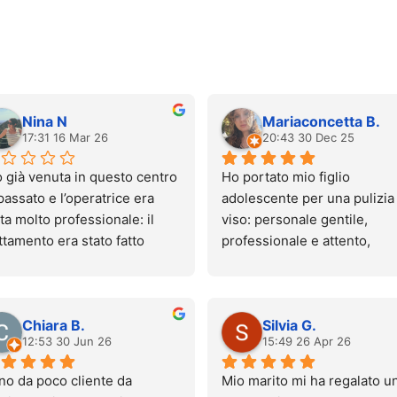
Nina N
Mariaconcetta B.
17:31 16 Mar 26
20:43 30 Dec 25
 già venuta in questo centro 
Ho portato mio figlio 
passato e l’operatrice era 
adolescente per una pulizia 
ta molto professionale: il 
viso: personale gentile, 
ttamento era stato fatto 
professionale e attento, 
nissimo e quasi senza 
ambiente pulito e accoglien
lore.
Esperienza molto positiva, 
gi sono tornata, ma 
tornerò sicuramente. 
Chiara B.
Silvia G.
troppo l’esperienza è stata 
Consigliato!
12:53 30 Jun 26
15:49 26 Apr 26
pletamente diversa. Il 
ttamento è stato molto 
no da poco cliente da 
Mio marito mi ha regalato un
oroso e l’operatrice non mi è 