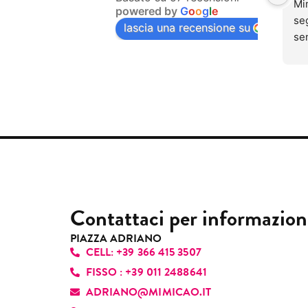
Mim
powered by
G
o
o
g
l
e
se
seg
lascia una recensione su
ino
se
dol
una
men
si 
tra
lav
mai
que
Qu
ung
so
sen
par
pr
Pu
cap
sen
sub
pia
Contattaci per informazion
gen
pro
PIAZZA ADRIANO
CELL: +39 366 415 3507
per
re
FISSO : +39 011 2488641
un’
ADRIANO@MIMICAO.IT
con