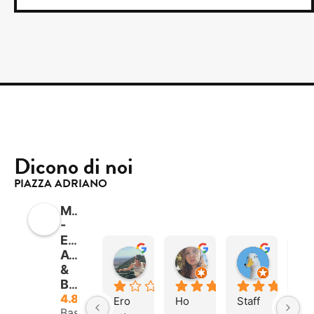
Dicono di noi
PIAZZA ADRIANO
Mimicao
-
Estetica
Avanzata
Nina N
Mariaconcetta B.
PAPERA
&
17:31 16 Mar 26
20:43 30 Dec 25
08:14 14 
Benessere
4.8
Ero 
Ho 
Staff 
So
Basato su