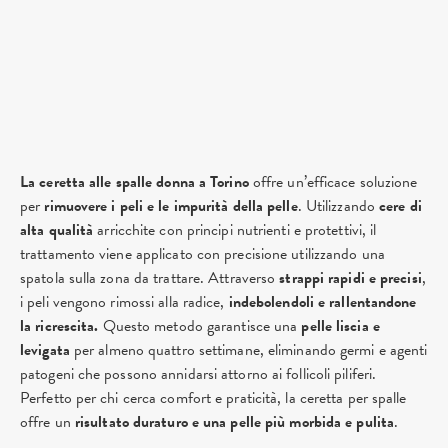
La ceretta alle spalle donna a Torino
offre un’efficace soluzione
per
rimuovere i peli e le impurità della pelle
. Utilizzando
cere di
alta qualità
arricchite con principi nutrienti e protettivi, il
trattamento viene applicato con precisione utilizzando una
spatola sulla zona da trattare. Attraverso
strappi rapidi e precisi
,
i peli vengono rimossi alla radice,
indebolendoli e rallentandone
la ricrescita.
Questo metodo garantisce una
pelle liscia e
levigata
per almeno quattro settimane, eliminando germi e agenti
patogeni che possono annidarsi attorno ai follicoli piliferi.
Perfetto per chi cerca comfort e praticità, la ceretta per spalle
offre un
risultato duraturo e una pelle più morbida e pulita
.