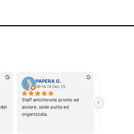
PAPERA G.
Carola 
08:14 14 Dec 25
12:52 06
Staff amichevole pronto ad 
Sono stata stama
del 
aiutare, sede pulita ed 
massaggio pre
organizzata.
hanno regalato 
Che dire? È sta
te.
super rilassant