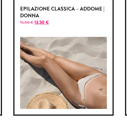
EPILAZIONE CLASSICA – ADDOME |
DONNA
13,50
€
15,00
€