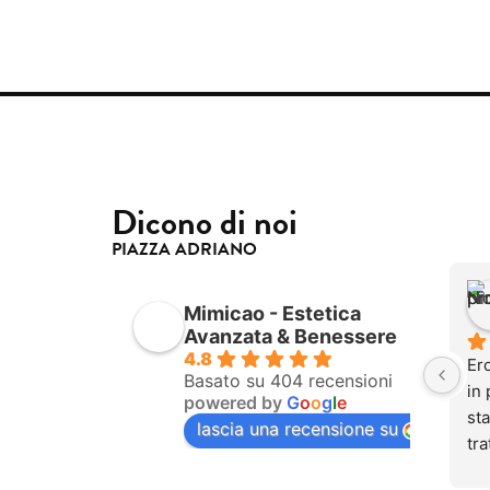
Dicono di noi
PIAZZA ADRIANO
Mimicao - Estetica
Avanzata & Benessere
4.8
Ero
Basato su 404 recensioni
in 
powered by
G
o
o
g
l
e
sta
lascia una recensione su
tra
be