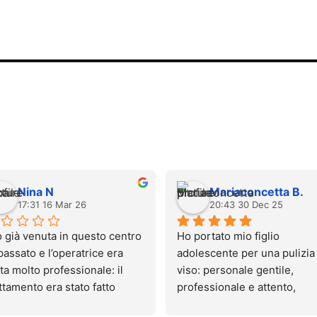
Nina N
Mariaconcetta B.
17:31 16 Mar 26
20:43 30 Dec 25
 già venuta in questo centro 
Ho portato mio figlio 
passato e l’operatrice era 
adolescente per una pulizia 
ta molto professionale: il 
viso: personale gentile, 
ttamento era stato fatto 
professionale e attento, 
nissimo e quasi senza 
ambiente pulito e accoglien